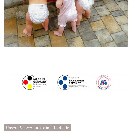
Unsere Schwerpunkte im Überblick: