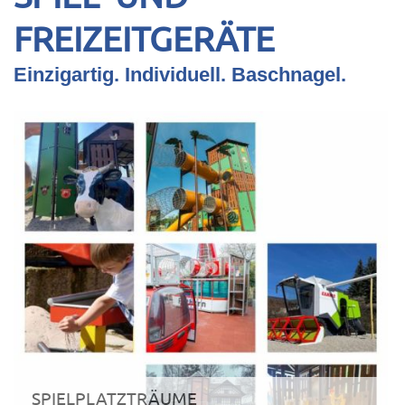
FREIZEITGERÄTE
Einzigartig. Individuell. Baschnagel.
SPIELPLATZTRÄUME