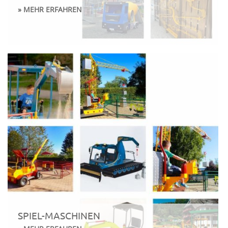
» MEHR ERFAHREN
SPIEL-MASCHINEN