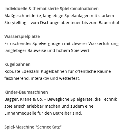
Individuelle & thematisierte Spielkombinationen
Maßgeschneiderte, langlebige Spielanlagen mit starkem
Storytelling – vom Dschungelabenteuer bis zum Bauernhof.
Wasserspielplätze
Erfrischendes Spielvergnügen mit cleverer Wasserführung,
langlebiger Bauweise und hohem Spielwert.
Kugelbahnen
Robuste Edelstahl-Kugelbahnen für öffentliche Räume –
faszinierend, interaktiv und wetterfest.
Kinder-Baumaschinen
Bagger, Kräne & Co. – Bewegliche Spielgeräte, die Technik
spielerisch erlebbar machen und zudem eine
Einnahmequelle für den Betreiber sind.
Spiel-Maschine "SchneeKatz"